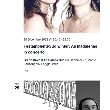
28 Dicembre 2023 @ 20:45
-
22:30
FestambienteSud winter: As Madalenas
in concerto
Green Cave di FestambieSud
via Garibaldi 27, Monte
Sant'Angelo, Foggia, Italia
€13
VEN
29