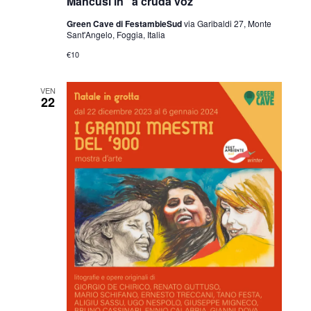
Mancusi in “a cruda voz”
Green Cave di FestambieSud
via Garibaldi 27, Monte
Sant'Angelo, Foggia, Italia
€10
VEN
22