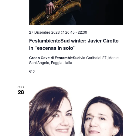
27 Dicembre 2023 @ 20:45
-
22:30
FestambienteSud winter: Javier Girotto
in “escenas in solo”
Green Cave di FestambieSud
via Garibaldi 27, Monte
Sant'Angelo, Foggia, Italia
€13
GIO
28