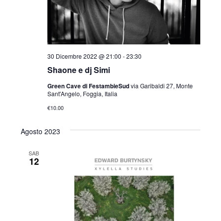
i
i
R
s
o
i
t
n
e
c
a
30 Dicembre 2022 @ 21:00
-
23:30
N
e
Shaone e dj Simi
l
a
r
v
Green Cave di FestambieSud
via Garibaldi 27, Monte
a
Sant'Angelo, Foggia, Italia
i
c
d
€10.00
g
a
a
a
Agosto 2023
t
e
z
a
SAB
v
i
12
o
.
i
n
s
e
t