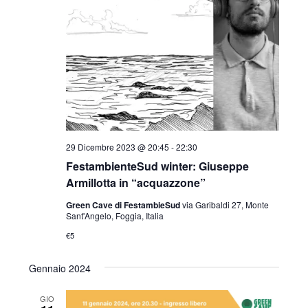
29 Dicembre 2023 @ 20:45
-
22:30
FestambienteSud winter: Giuseppe
Armillotta in “acquazzone”
Green Cave di FestambieSud
via Garibaldi 27, Monte
Sant'Angelo, Foggia, Italia
€5
Gennaio 2024
GIO