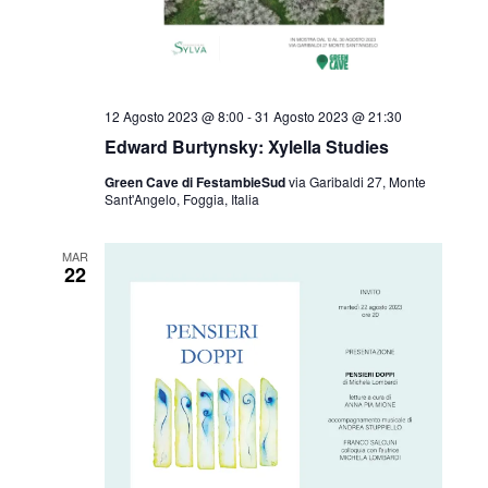
e
N
a
12 Agosto 2023 @ 8:00
-
31 Agosto 2023 @ 21:30
v
Edward Burtynsky: Xylella Studies
i
Green Cave di FestambieSud
via Garibaldi 27, Monte
Sant'Angelo, Foggia, Italia
g
a
MAR
22
z
i
o
n
e