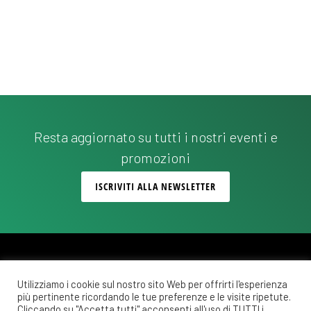
Resta aggiornato su tutti i nostri eventi e
promozioni
ISCRIVITI ALLA NEWSLETTER
Utilizziamo i cookie sul nostro sito Web per offrirti l'esperienza
più pertinente ricordando le tue preferenze e le visite ripetute.
Copyright © 2026 ·
Monochrome Pro
on
Genesis Framework
·
WordPress
·
Cliccando su "Accetta tutti" acconsenti all'uso di TUTTI i