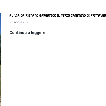
AL VIA DA RIGNANO GARGANICO IL TERZO CAMMINO DI PRIMAVER
25 Aprile 2026
Al
Continua a leggere
via
da
Rignano
Garganico
il
terzo
Cammino
di
Primavera