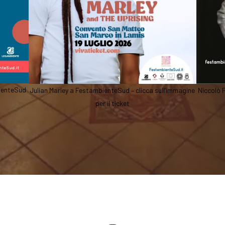
bienteSud
Julian Marley a FestambienteSud – clicca sull’immagine
Niccolò 
per il ticket