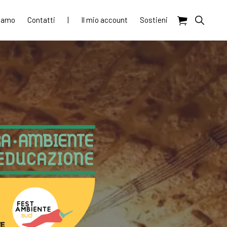
Show
siamo
Contatti
|
Il mio account
Sostieni
Search