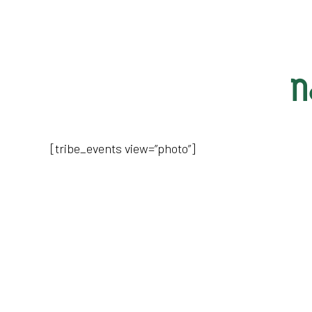
N
[tribe_events view=”photo”]