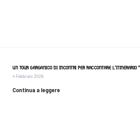
online
UN TOUR GARGANICO DI INCONTRI PER RACCONTARE L’ITINERARIO
4 Febbraio 2026
Un
Continua a leggere
tour
garganico
di
incontri