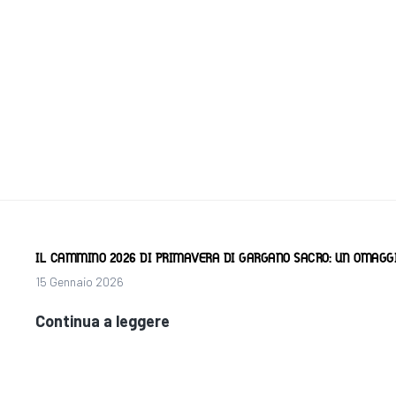
per
raccontare
l’itinerario
“Gargano
Sacro”
IL CAMMINO 2026 DI PRIMAVERA DI GARGANO SACRO: UN OMAGGI
15 Gennaio 2026
Il
Continua a leggere
cammino
2026