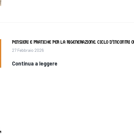
2026
di
Gargano
Sacro
PENSIERI E PRATICHE PER LA RIGENERAZIONE. CICLO D’INCONTRI 
27 Febbraio 2026
PENSIERI
Continua a leggere
E
PRATICHE
PER
LA
RIGENERAZIONE.
Ciclo
d’incontri