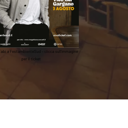
Fabi a FestambienteSud – clicca sull’immagine
per il ticket