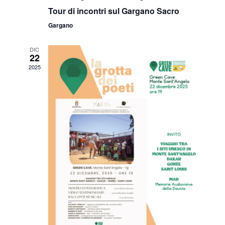
o
.
Tour di incontri sul Gargano Sacro
i
n
Gargano
s
e
t
DIC
22
e
2025
N
a
v
i
g
a
z
i