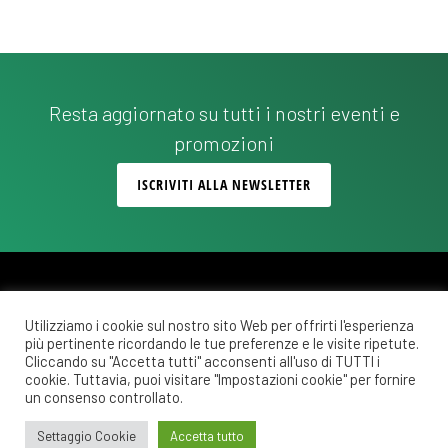
Resta aggiornato su tutti i nostri eventi e
promozioni
ISCRIVITI ALLA NEWSLETTER
Utilizziamo i cookie sul nostro sito Web per offrirti l'esperienza
più pertinente ricordando le tue preferenze e le visite ripetute.
Copyright © 2026 ·
Monochrome Pro
on
Genesis Framework
·
WordPress
·
Cliccando su "Accetta tutti" acconsenti all'uso di TUTTI i
Accedi
cookie. Tuttavia, puoi visitare "Impostazioni cookie" per fornire
un consenso controllato.
POLITICA DI RIMBORSO E RESO
COSTI DI SPEDIZIONE
PRIVACY POLICY
Settaggio Cookie
Accetta tutto