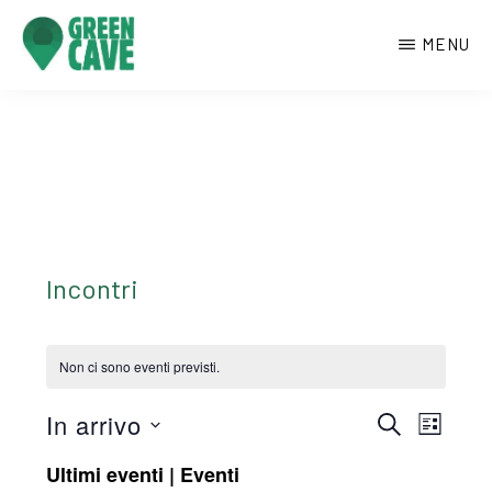
Passa
MENU
al
contenuto
GREENCAVE
Centro
principale
culturale
di
Monte
Sant’Angelo
Incontri
Non ci sono eventi previsti.
E
E
In arrivo
C
L
E
v
I
v
S
R
Ultimi eventi | Eventi
S
e
C