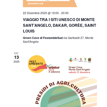
o
n
22 Dicembre 2025 @ 19:00
-
20:30
e
VIAGGIO TRA I SITI UNESCO DI MONTE
SANT’ANGELO, DAKAR, GORÈE, SAINT
LOUIS
Green Cave di FestambieSud
via Garibaldi 27, Monte
Sant'Angelo
DIC
13
2025