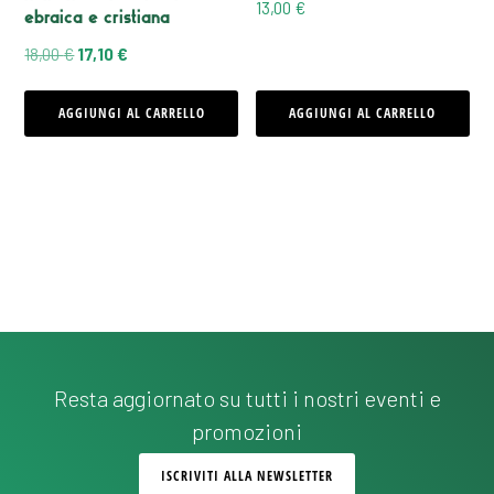
13,00
€
ebraica e cristiana
Il
Il
18,00
€
17,10
€
prezzo
prezzo
AGGIUNGI AL CARRELLO
AGGIUNGI AL CARRELLO
originale
attuale
era:
è:
18,00 €.
17,10 €.
Resta aggiornato su tutti i nostri eventi e
promozioni
ISCRIVITI ALLA NEWSLETTER