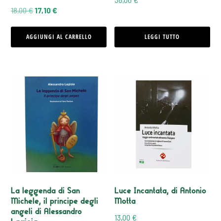
Il
Il
18,00
€
17,10
€
prezzo
prezzo
AGGIUNGI AL CARRELLO
LEGGI TUTTO
originale
attuale
era:
è:
18,00 €.
17,10 €.
La leggenda di San
Luce Incantata, di Antonio
Michele, il principe degli
Motta
angeli di Alessandro
13,00
€