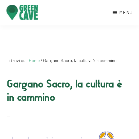
Passa
MENU
al
contenuto
GREENCAVE
Centro
principale
culturale
di
Monte
Ti trovi qui:
Home
/
Gargano Sacro, la cultura è in cammino
Sant’Angelo
Gargano Sacro, la cultura è
in cammino