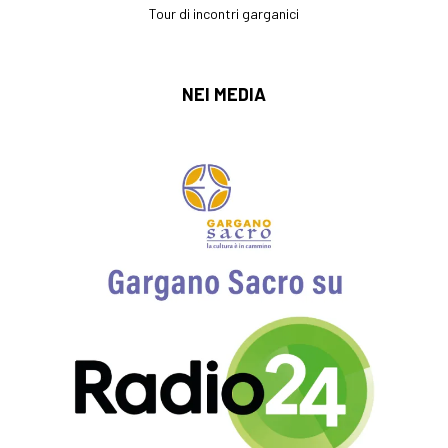
Tour di incontri garganici
NEI
MEDIA