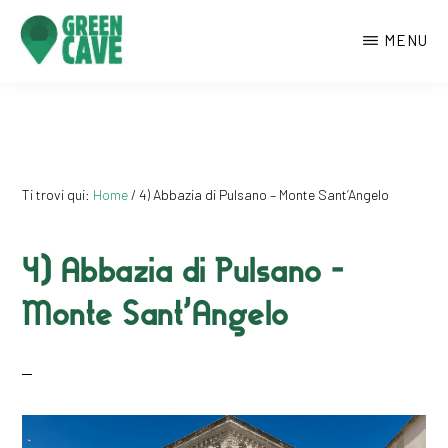
Passa
MENU
al
contenuto
GREENCAVE
Centro
principale
culturale
di
Monte
Ti trovi qui:
Home
/
4) Abbazia di Pulsano – Monte Sant’Angelo
Sant’Angelo
4) Abbazia di Pulsano –
Monte Sant’Angelo