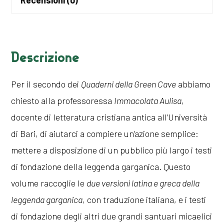
Sacra
in
Val
Descrizione
di
Susa,
Per il secondo dei
Quaderni della Green Cave
abbiamo
di
chiesto alla professoressa
Immacolata Aulisa
,
Immacolata
docente di letteratura cristiana antica all’Università
Aulisa
di Bari, di aiutarci a compiere un’azione semplice:
quantità
mettere a disposizione di un pubblico più largo i testi
di fondazione della leggenda garganica. Questo
volume raccoglie le
due versioni latina e greca della
leggenda garganica
, con traduzione italiana, e i testi
di fondazione degli altri due grandi santuari micaelici