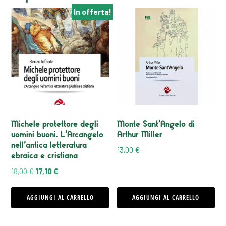
In offerta!
Michele protettore degli
Monte Sant’Angelo di
uomini buoni. L’Arcangelo
Arthur Miller
nell’antica letteratura
13,00
€
ebraica e cristiana
Il
Il
18,00
€
17,10
€
prezzo
prezzo
originale
attuale
AGGIUNGI AL CARRELLO
AGGIUNGI AL CARRELLO
era:
è:
18,00 €.
17,10 €.