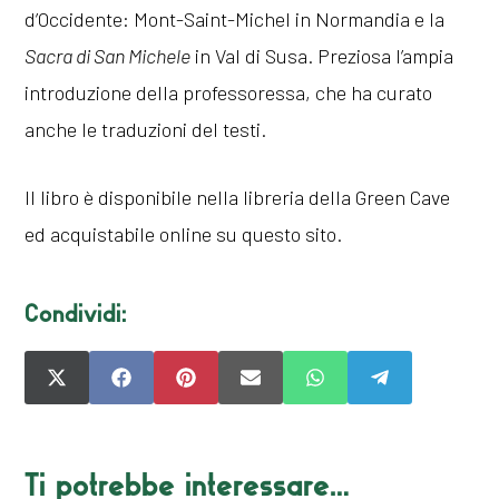
d’Occidente: Mont-Saint-Michel in Normandia e la
Sacra di San Michele
in Val di Susa. Preziosa l’ampia
introduzione della professoressa, che ha curato
anche le traduzioni del testi.
Il libro è disponibile nella libreria della Green Cave
ed acquistabile online su questo sito.
Condividi:
SHARE
SHARE
SHARE
SHARE
SHARE
SHARE
ON
ON
ON
ON
ON
ON
X
FACEBOOK
PINTEREST
EMAIL
WHATSAPP
TELEGRAM
(TWITTER)
Ti potrebbe interessare…