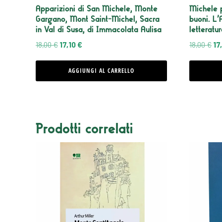
Apparizioni di San Michele, Monte
Michele p
Gargano, Mont Saint-Michel, Sacra
buoni. L’
in Val di Susa, di Immacolata Aulisa
letteratu
Il
Il
Il
18,00
€
17,10
€
18,00
€
17
prezzo
prezzo
pr
originale
attuale
ori
AGGIUNGI AL CARRELLO
era:
è:
er
18,00 €.
17,10 €.
18,
Prodotti correlati