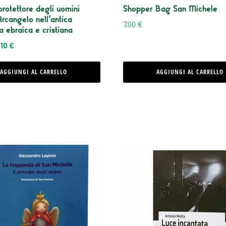
rotettore degli uomini
Shopper Bag San Michele
Arcangelo nell’antica
7,00
€
ra ebraica e cristiana
Il
,10
€
ezzo
prezzo
ginale
attuale
AGGIUNGI AL CARRELLO
AGGIUNGI AL CARRELLO
a:
è:
00 €.
17,10 €.