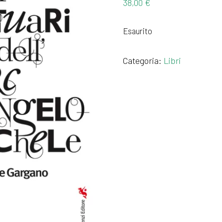
38,00
€
Esaurito
Categoria:
Libri