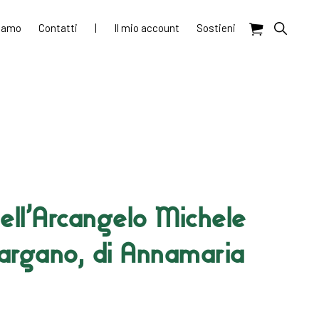
Show
siamo
Contatti
|
Il mio account
Sostieni
Search
 dell’Arcangelo Michele
argano, di Annamaria