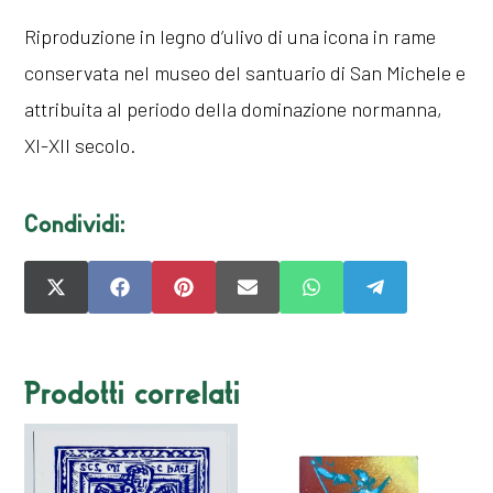
Riproduzione in legno d’ulivo di una icona in rame
conservata nel museo del santuario di San Michele e
attribuita al periodo della dominazione normanna,
XI-XII secolo.
Condividi:
SHARE
SHARE
SHARE
SHARE
SHARE
SHARE
ON
ON
ON
ON
ON
ON
X
FACEBOOK
PINTEREST
EMAIL
WHATSAPP
TELEGRAM
(TWITTER)
Prodotti correlati