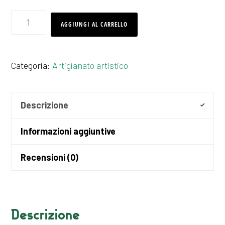
San
AGGIUNGI AL CARRELLO
Michele
in
Categoria:
Artigianato artistico
legno
d'ulivo,
collana
Descrizione
quantità
Informazioni aggiuntive
Recensioni (0)
Descrizione