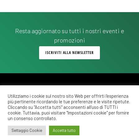
Resta aggiornato su tutti i nostri eventi e
promozioni
ISCRIVITI ALLA NEWSLETTER
Utilizziamo i cookie sul nostro sito Web per offrirti l'esperienza
più pertinente ricordando le tue preferenze e le visite ripetute.
Copyright © 2026 ·
Monochrome Pro
on
Genesis Framework
·
WordPress
·
Cliccando su "Accetta tutti" acconsenti all'uso di TUTTI i
Accedi
cookie. Tuttavia, puoi visitare "Impostazioni cookie" per fornire
un consenso controllato.
POLITICA DI RIMBORSO E RESO
COSTI DI SPEDIZIONE
PRIVACY POLICY
Settaggio Cookie
Accetta tutto