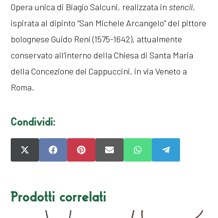
Opera unica di Biagio Salcuni, realizzata in
stencil
,
ispirata al dipinto “San Michele Arcangelo” del pittore
bolognese Guido Reni (1575-1642), attualmente
conservato all’interno della Chiesa di Santa Maria
della Concezione dei Cappuccini, in via Veneto a
Roma.
Condividi:
SHARE
SHARE
SHARE
SHARE
SHARE
SHARE
ON
ON
ON
ON
ON
ON
X
FACEBOOK
PINTEREST
EMAIL
WHATSAPP
TELEGRAM
(TWITTER)
Prodotti correlati