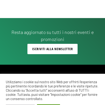
Resta aggiornato su tutti i nostri eventi e
promozioni
ISCRIVITI ALLA NEWSLETTER
Utilizziamo i cookie sul nostro sito Web per offrirti l'esperienza
più pertinente ricordando le tue preferenze e le visite ripetute.
Copyright © 2026 ·
Monochrome Pro
on
Genesis Framework
·
WordPress
·
Cliccando su "Accetta tutti" acconsenti all'uso di TUTTI i
Accedi
cookie. Tuttavia, puoi visitare "Impostazioni cookie" per fornire
un consenso controllato.
POLITICA DI RIMBORSO E RESO
COSTI DI SPEDIZIONE
PRIVACY POLICY