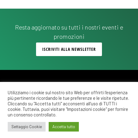
Resta aggiornato su tutti i nostri eventi e
promozioni
ISCRIVITI ALLA NEWSLETTER
Utilizziamo i cookie sul nostro sito Web per offrirti l'esperienza
più pertinente ricordando le tue preferenze e le visite ripetute.
Copyright © 2026 ·
Monochrome Pro
on
Genesis Framework
·
WordPress
·
Cliccando su "Accetta tutti" acconsenti all'uso di TUTTI i
Accedi
cookie. Tuttavia, puoi visitare "Impostazioni cookie" per fornire
un consenso controllato.
POLITICA DI RIMBORSO E RESO
COSTI DI SPEDIZIONE
PRIVACY POLICY
Settaggio Cookie
Accetta tutto