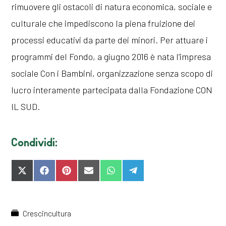
rimuovere gli ostacoli di natura economica, sociale e
culturale che impediscono la piena fruizione dei
processi educativi da parte dei minori. Per attuare i
programmi del Fondo, a giugno 2016 è nata l’impresa
sociale Con i Bambini, organizzazione senza scopo di
lucro interamente partecipata dalla Fondazione CON
IL SUD.
Condividi:
SHARE
SHARE
SHARE
SHARE
SHARE
SHARE
ON
ON
ON
ON
ON
ON
X
FACEBOOK
PINTEREST
EMAIL
WHATSAPP
TELEGRAM
(TWITTER)
Crescincultura