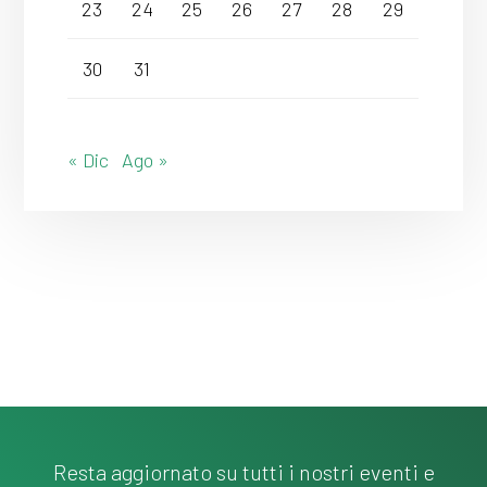
23
24
25
26
27
28
29
30
31
« Dic
Ago »
Resta aggiornato su tutti i nostri eventi e