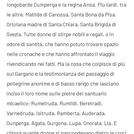
longobarde Cumperga e la regina Ansa. Più tardi, tra
le altre, Matilde di Canossa, Santa Bona da Pisa,
Ortolana madre di Santa Chiara, Santa Brigida di
Svezia. Tutte donne di stirpe nobili e regali, o in
odore di santità, che hanno potuto trovare spazio
nelle cronache e che hanno affrontato il viaggio
rivendicando nei fatti. Ma la cosa che colpisce di più
sul Gargano è la testimonianza del passaggio di
pellegrine anonime e di basso rango che lasciano
inciso il loro nome sulle pietre del santuario
micaelico: Rumetruda, Rumildi, Beretradi,
Varnedruda, Isitruda, Ramberta, Auderada,
Gunperga, Agata, Gurgona, Lupa, Onorata, Lia. E
chissà quante donne si nascondevano dietro le croci