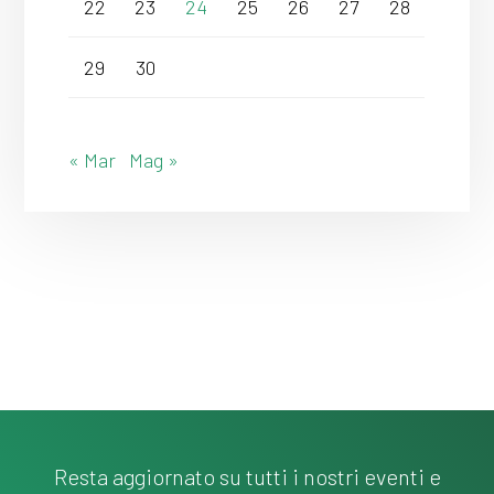
22
23
24
25
26
27
28
29
30
« Mar
Mag »
Resta aggiornato su tutti i nostri eventi e