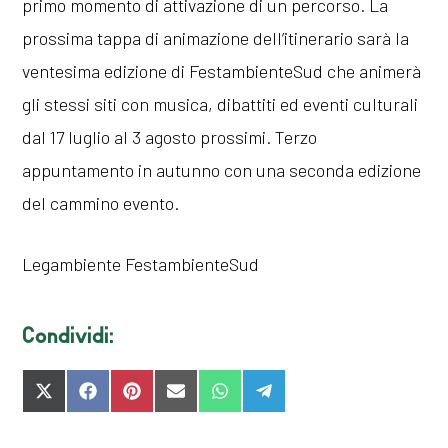
primo momento di attivazione di un percorso. La
prossima tappa di animazione dell’itinerario sarà la
ventesima edizione di FestambienteSud che animerà
gli stessi siti con musica, dibattiti ed eventi culturali
dal 17 luglio al 3 agosto prossimi. Terzo
appuntamento in autunno con una seconda edizione
del cammino evento.
Legambiente FestambienteSud
Condividi:
SHARE
SHARE
SHARE
SHARE
SHARE
SHARE
ON
ON
ON
ON
ON
ON
X
FACEBOOK
PINTEREST
EMAIL
WHATSAPP
TELEGRAM
(TWITTER)