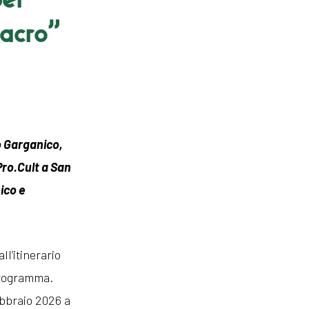
Sacro”
o Garganico,
Pro.Cult a San
ico e
l’itinerario
 programma.
febbraio 2026 a