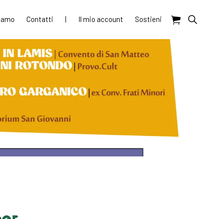
Show
siamo
Contatti
|
Il mio account
Sostieni
Search
per