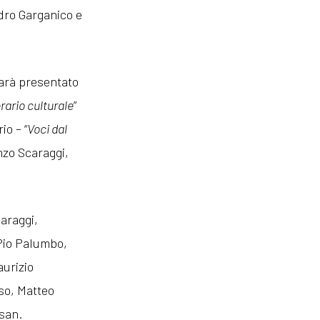
dro Garganico e
sarà presentato
rario culturale
”
io – “
Voci dal
enzo Scaraggi,
araggi,
 Pio Palumbo,
aurizio
so, Matteo
isan.