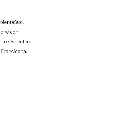
mbienteSud,
ione con
eo e Biblioteca
 Francigena,