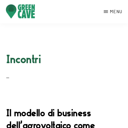
Passa
MENU
al
contenuto
GREENCAVE
Centro
principale
culturale
di
Monte
Incontri
Sant’Angelo
Il modello di business
dell’agrovoltaico come