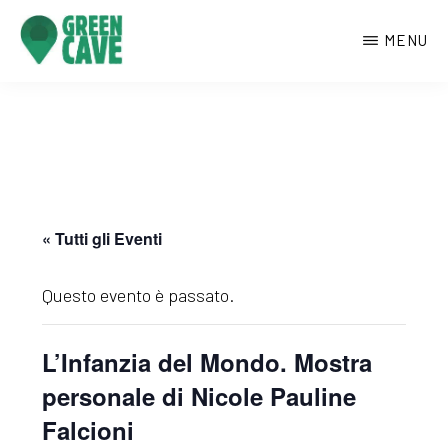
Passa
MENU
al
contenuto
GREENCAVE
Centro
principale
culturale
di
Monte
Sant’Angelo
« Tutti gli Eventi
Questo evento è passato.
L’Infanzia del Mondo. Mostra
personale di Nicole Pauline
Falcioni