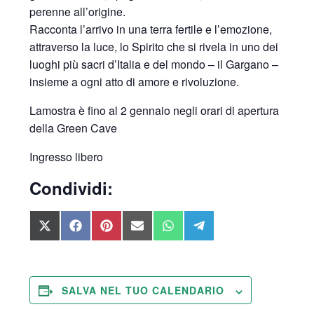
perenne all’origine.
Racconta l’arrivo in una terra fertile e l’emozione,
attraverso la luce, lo Spirito che si rivela in uno dei
luoghi più sacri d’Italia e del mondo – il Gargano –
insieme a ogni atto di amore e rivoluzione.
Lamostra è fino al 2 gennaio negli orari di apertura
della Green Cave
Ingresso libero
Condividi:
SHARE
SHARE
SHARE
SHARE
SHARE
SHARE
ON
ON
ON
ON
ON
ON
X
FACEBOOK
PINTEREST
EMAIL
WHATSAPP
TELEGRAM
(TWITTER)
SALVA NEL TUO CALENDARIO