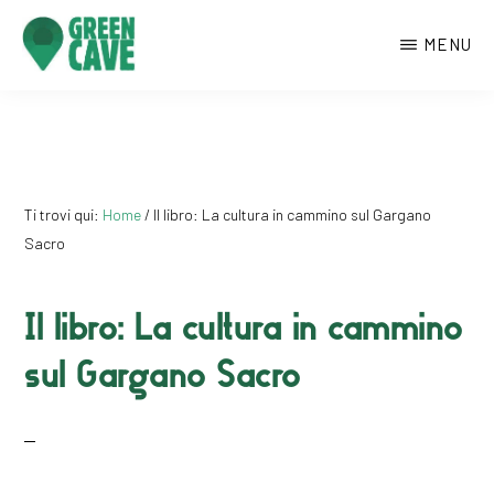
Passa
MENU
al
contenuto
GREENCAVE
Centro
principale
culturale
di
Monte
Ti trovi qui:
Home
/
Il libro: La cultura in cammino sul Gargano
Sant’Angelo
Sacro
Il libro: La cultura in cammino
sul Gargano Sacro