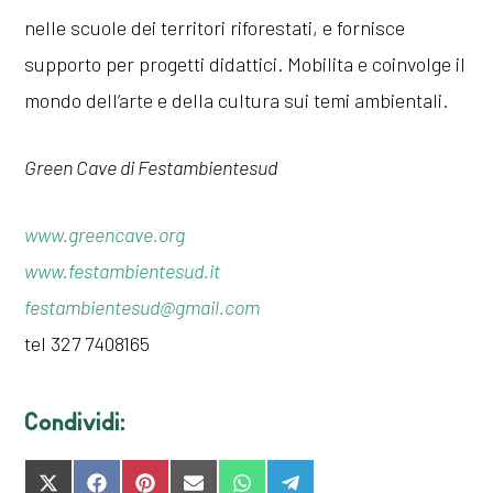
nelle scuole dei territori riforestati, e fornisce
supporto per progetti didattici. Mobilita e coinvolge il
mondo dell’arte e della cultura sui temi ambientali.
Green Cave di Festambientesud
www.greencave.org
www.festambientesud.it
festambientesud@gmail.com
tel 327 7408165
Condividi:
SHARE
SHARE
SHARE
SHARE
SHARE
SHARE