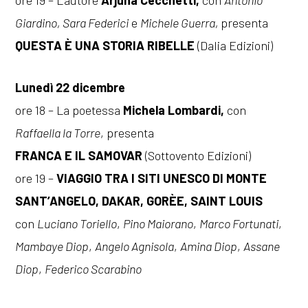
ore 19 – L’autore
Arjuna Cecchetti,
con
Antonio
Giardino, Sara Federici
e
Michele Guerra,
presenta
QUESTA È UNA STORIA RIBELLE
(Dalia Edizioni)
Lunedì 22 dicembre
ore 18 – La poetessa
Michela Lombardi,
con
Raffaella la Torre
, presenta
FRANCA E IL SAMOVAR
(Sottovento Edizioni)
ore 19 –
VIAGGIO TRA I SITI UNESCO DI MONTE
SANT’ANGELO, DAKAR, GORÈE, SAINT LOUIS
con
Luciano Toriello
,
Pino Maiorano
,
Marco Fortunati
,
Mambaye Diop
,
Angelo Agnisola
,
Amina Diop
,
Assane
Diop
,
Federico Scarabino