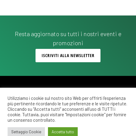
Resta aggiornato su tutti i nostri eventi e
promozioni
ISCRIVITI ALLA NEWSLETTER
Utilizziamo i cookie sul nostro sito Web per offrirti l'esperienza
più pertinente ricordando le tue preferenze e le visite ripetute.
Copyright © 2026 ·
Monochrome Pro
on
Genesis Framework
·
WordPress
·
Cliccando su "Accetta tutti" acconsenti all'uso di TUTTI i
Accedi
cookie. Tuttavia, puoi visitare "Impostazioni cookie" per fornire
un consenso controllato.
POLITICA DI RIMBORSO E RESO
COSTI DI SPEDIZIONE
PRIVACY POLICY
Settaggio Cookie
Accetta tutto