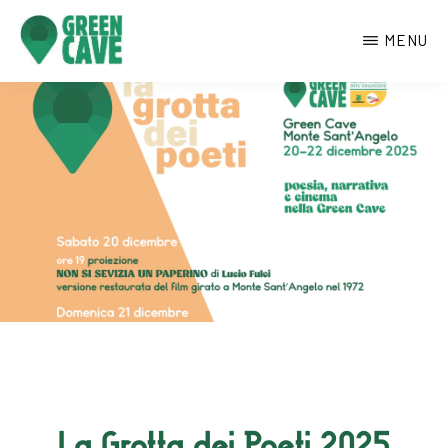
Passa
MENU
al
contenuto
GREENCAVE
Centro
principale
culturale
di
Monte
Sant’Angelo
La Grotta dei Poeti 2025