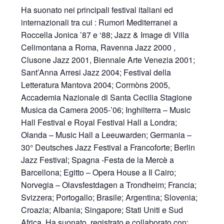
Ha suonato nei principali festival italiani ed
internazionali tra cui : Rumori Mediterranei a
Roccella Jonica ’87 e ‘88; Jazz & Image di Villa
Celimontana a Roma, Ravenna Jazz 2000 ,
Clusone Jazz 2001, Biennale Arte Venezia 2001;
Sant’Anna Arresi Jazz 2004; Festival della
Letteratura Mantova 2004; Cormòns 2005,
Accademia Nazionale di Santa Cecilia Stagione
Musica da Camera 2005-’06; Inghilterra – Music
Hall Festival e Royal Festival Hall a Londra;
Olanda – Music Hall a Leeuwarden; Germania –
30° Deutsches Jazz Festival a Francoforte; Berlin
Jazz Festival; Spagna -Festa de la Mercè a
Barcellona; Egitto – Opera House a Il Cairo;
Norvegia – Olavsfestdagen a Trondheim; Francia;
Svizzera; Portogallo; Brasile; Argentina; Slovenia;
Croazia; Albania; Singapore; Stati Uniti e Sud
Africa. Ha suonato, registrato e collaborato con: