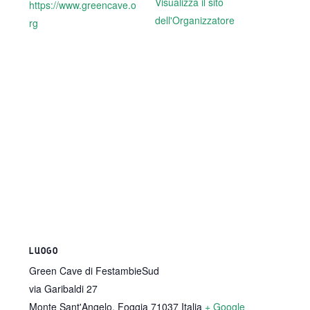
Visualizza il sito
https://www.greencave.o
dell'Organizzatore
rg
LUOGO
Green Cave di FestambieSud
via Garibaldi 27
Monte Sant'Angelo
,
Foggia
71037
Italia
+ Google