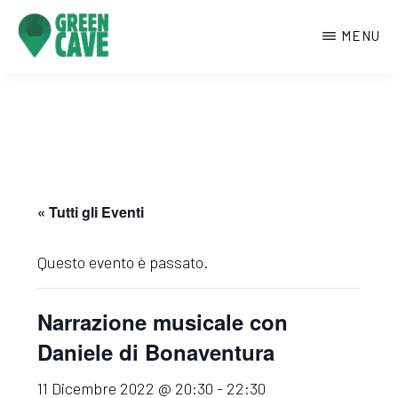
Passa
MENU
al
contenuto
GREENCAVE
Centro
principale
culturale
di
Monte
Sant’Angelo
« Tutti gli Eventi
Questo evento è passato.
Narrazione musicale con
Daniele di Bonaventura
11 Dicembre 2022 @ 20:30
-
22:30