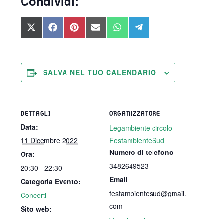
Condividi:
SHARE
SHARE
SHARE
SHARE
SHARE
SHARE
ON
ON
ON
ON
ON
ON
X
FACEBOOK
PINTEREST
EMAIL
WHATSAPP
TELEGRAM
(TWITTER)
SALVA NEL TUO CALENDARIO
DETTAGLI
ORGANIZZATORE
Data:
Legambiente circolo
11 Dicembre 2022
FestambienteSud
Numero di telefono
Ora:
3482649523
20:30 - 22:30
Email
Categoria Evento:
festambientesud@gmail.
Concerti
com
Sito web: