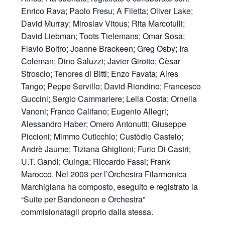
Enrico Rava; Paolo Fresu; A Filetta; Oliver Lake;
David Murray; Miroslav Vitous; Rita Marcotulli;
David Liebman; Toots Tielemans; Omar Sosa;
Flavio Boltro; Joanne Brackeen; Greg Osby; Ira
Coleman; Dino Saluzzi; Javier Girotto; Cèsar
Stroscio; Tenores di Bitti; Enzo Favata; Aires
Tango; Peppe Servillo; David Riondino; Francesco
Guccini; Sergio Cammariere; Lella Costa; Ornella
Vanoni; Franco Califano; Eugenio Allegri;
Alessandro Haber; Omero Antonutti; Giuseppe
Piccioni; Mimmo Cuticchio; Custòdio Castelo;
Andrè Jaume; Tiziana Ghiglioni; Furio Di Castri;
U.T. Gandi; Guinga; Riccardo Fassi; Frank
Marocco. Nel 2003 per l’Orchestra Filarmonica
Marchigiana ha composto, eseguito e registrato la
“Suite per Bandoneon e Orchestra”
commisionatagli proprio dalla stessa.