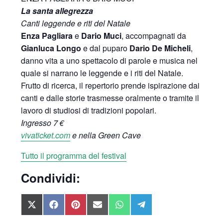
La santa allegrezza
Canti leggende e riti del Natale
Enza Pagliara
e
Dario Muci
, accompagnati da
Gianluca Longo
e dal puparo
Dario De Micheli
,
danno vita a uno spettacolo di parole e musica nel
quale si narrano le leggende e i riti del Natale.
Frutto di ricerca, il repertorio prende ispirazione dai
canti e dalle storie trasmesse oralmente o tramite il
lavoro di studiosi di tradizioni popolari.
Ingresso 7 €
vivaticket.com
e nella Green Cave
Tutto il programma del festival
Condividi:
SHARE
SHARE
SHARE
SHARE
SHARE
SHARE
ON
ON
ON
ON
ON
ON
X
FACEBOOK
PINTEREST
EMAIL
WHATSAPP
TELEGRAM