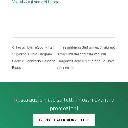
Visualizza il sito del Luogo
FestambienteSud winter, 3° giorno:
FestambienteSud winter,
1° giorno: il libro Gargano
anteprima del docufilm Voci dal
Sacro e il concerto Gargano
Gargano Sacro e monologo La Nave
Blues
dei Folli
Resta aggiornato su tutti i nostri eventi e
promozioni
ISCRIVITI ALLA NEWSLETTER