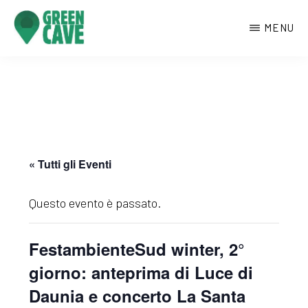
Passa
MENU
al
contenuto
GREENCAVE
Centro
principale
culturale
di
Monte
Sant’Angelo
« Tutti gli Eventi
Questo evento è passato.
FestambienteSud winter, 2°
giorno: anteprima di Luce di
Daunia e concerto La Santa