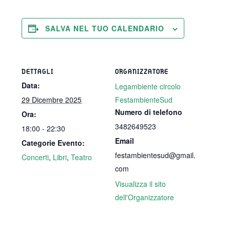
(TWITTER)
SALVA NEL TUO CALENDARIO
DETTAGLI
ORGANIZZATORE
Data:
Legambiente circolo
29 Dicembre 2025
FestambienteSud
Numero di telefono
Ora:
3482649523
18:00 - 22:30
Email
Categorie Evento:
festambientesud@gmail.
Concerti
,
Libri
,
Teatro
com
Visualizza il sito
dell'Organizzatore