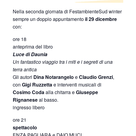
Nella seconda giornata di FestambienteSud winter
sempre un doppio appuntamento
il 29 dicembre
con:
ore 18
anteprima del libro
Luce di Daunia
Un fantastico viaggio tra i miti e i segreti di una
terra antica
Gli autori
Dina Notarangelo
e
Claudio Grenzi
,
con
Gigi Ruzzetta
e interventi musicali di
Cosimo Coda
alla chitarra e
Giuseppe
Rignanese
al basso.
ingresso libero
ore 21
spettacolo
ENZA PAGLIARA e DAIO MUCI