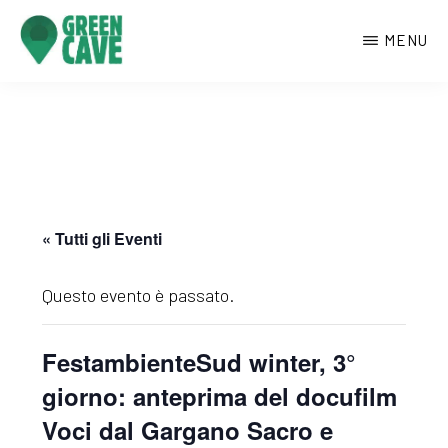
Passa
MENU
al
contenuto
GREENCAVE
Centro
principale
culturale
di
Monte
Sant’Angelo
« Tutti gli Eventi
Questo evento è passato.
FestambienteSud winter, 3°
giorno: anteprima del docufilm
Voci dal Gargano Sacro e