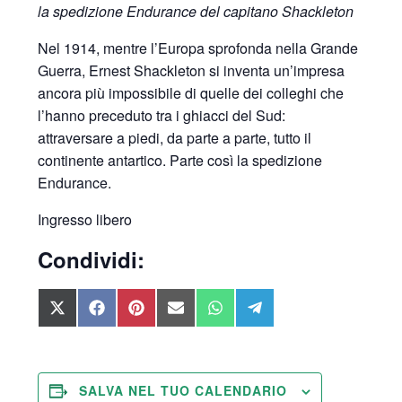
la spedizione Endurance del capitano Shackleton
Nel 1914, mentre l’Europa sprofonda nella Grande
Guerra, Ernest Shackleton si inventa un’impresa
ancora più impossibile di quelle dei colleghi che
l’hanno preceduto tra i ghiacci del Sud:
attraversare a piedi, da parte a parte, tutto il
continente antartico. Parte così la spedizione
Endurance.
Ingresso libero
Condividi:
SHARE
SHARE
SHARE
SHARE
SHARE
SHARE
ON
ON
ON
ON
ON
ON
X
FACEBOOK
PINTEREST
EMAIL
WHATSAPP
TELEGRAM
(TWITTER)
SALVA NEL TUO CALENDARIO