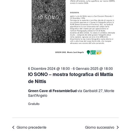
i
i
R
s
o
i
t
n
e
c
a
N
e
l
a
r
v
a
i
c
d
g
6 Dicembre 2024 @ 18:00
-
6 Gennaio 2025 @ 18:00
a
a
IO SONO – mostra fotografica di Mattia
a
t
e
de Nittis
z
a
Green Cave di FestambieSud
via Garibaldi 27, Monte
v
i
Sant'Angelo
o
.
i
Gratuito
n
s
e
t
Giorno precedente
Giorno successivo