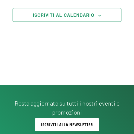
e
N
ISCRIVITI AL CALENDARIO
a
v
i
g
a
z
i
o
Resta aggiornato su tutti i nostri eventi e
n
promozioni
e
ISCRIVITI ALLA NEWSLETTER