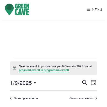
Passa
MENU
al
contenuto
GREENCAVE
Centro
principale
culturale
di
Monte
Sant’Angelo
Eventi
Nessun eventi in programma per 9 Gennaio 2025. Vai ai
N
prossimi eventi in programma eventi
.
for
o
t
E
E
9
1/9/2025
i
C
G
c
E
v
e
I
v
S
R
Gennaio
O
e
C
e
e
R
Giorno precedente
Giorno successivo
A
n
2025
N
l