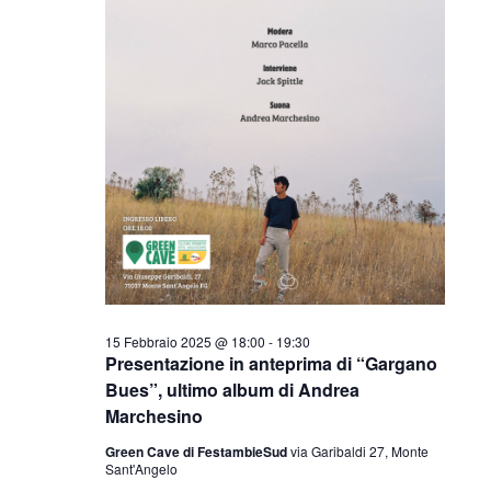
i
i
R
s
o
i
t
n
e
c
a
N
e
l
a
r
v
a
i
c
d
g
a
a
a
t
e
z
a
v
i
15 Febbraio 2025 @ 18:00
-
19:30
Presentazione in anteprima di “Gargano
o
.
i
Bues”, ultimo album di Andrea
n
Marchesino
s
e
Green Cave di FestambieSud
via Garibaldi 27, Monte
t
Sant'Angelo