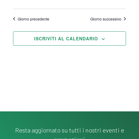
e
N
Giorno precedente
Giorno successivo
a
v
ISCRIVITI AL CALENDARIO
i
g
a
z
i
o
n
e
Resta aggiornato su tutti i nostri eventi e