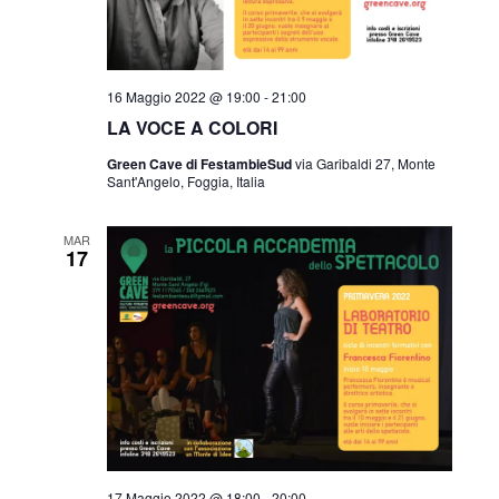
n
s
e
t
e
16 Maggio 2022 @ 19:00
-
21:00
LA VOCE A COLORI
N
Green Cave di FestambieSud
via Garibaldi 27, Monte
a
Sant'Angelo, Foggia, Italia
v
MAR
17
i
g
a
z
i
o
17 Maggio 2022 @ 18:00
-
20:00