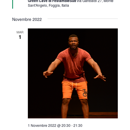
Green Cave di FestambieSud
via Garibaldi 27, Monte
a
Sant'Angelo, Foggia, Italia
t
i
Novembre 2022
MAR
1
1 Novembre 2022 @ 20:30
-
21:30