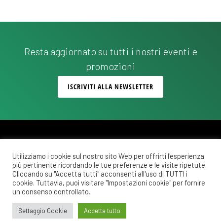
Resta aggiornato su tutti i nostri eventi e
promozioni
ISCRIVITI ALLA NEWSLETTER
Utilizziamo i cookie sul nostro sito Web per offrirti l'esperienza
più pertinente ricordando le tue preferenze e le visite ripetute.
Copyright © 2026 ·
Monochrome Pro
on
Genesis Framework
·
WordPress
·
Cliccando su "Accetta tutti" acconsenti all'uso di TUTTI i
Accedi
cookie. Tuttavia, puoi visitare "Impostazioni cookie" per fornire
un consenso controllato.
POLITICA DI RIMBORSO E RESO
COSTI DI SPEDIZIONE
PRIVACY POLICY
Settaggio Cookie
Accetta tutto