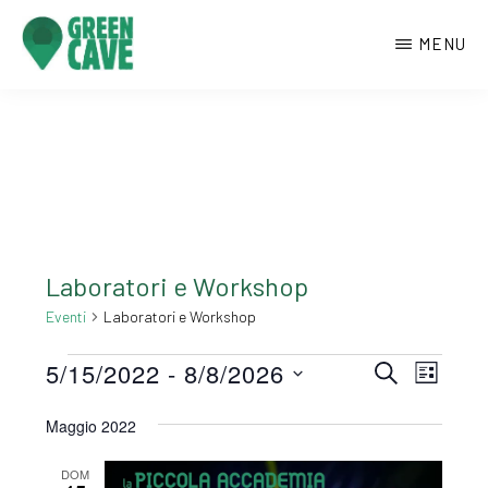
Passa
MENU
al
contenuto
GREENCAVE
Centro
principale
culturale
di
Monte
Sant’Angelo
Laboratori e Workshop
Eventi
Laboratori e Workshop
Eventi
E
E
5/15/2022
 - 
8/8/2026
C
L
E
v
I
v
S
R
S
Maggio 2022
e
C
e
e
T
A
n
A
DOM
l