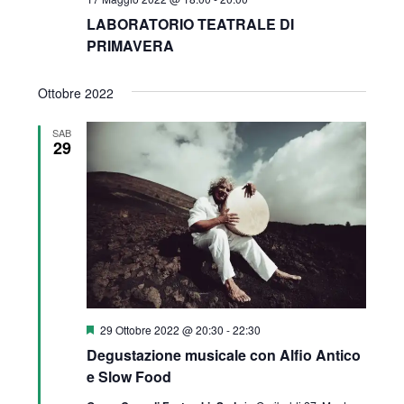
n
LABORATORIO TEATRALE DI
e
PRIMAVERA
Ottobre 2022
SAB
29
S
29 Ottobre 2022 @ 20:30
-
22:30
e
Degustazione musicale con Alfio Antico
g
n
e Slow Food
a
l