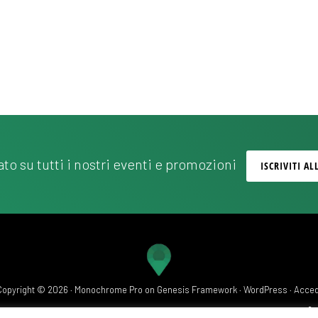
to su tutti i nostri eventi e promozioni
ISCRIVITI A
Copyright © 2026 ·
Monochrome Pro
on
Genesis Framework
·
WordPress
·
Acced
POLITICA DI RIMBORSO E RESO
COSTI DI SPEDIZIONE
PRIVACY POLICY