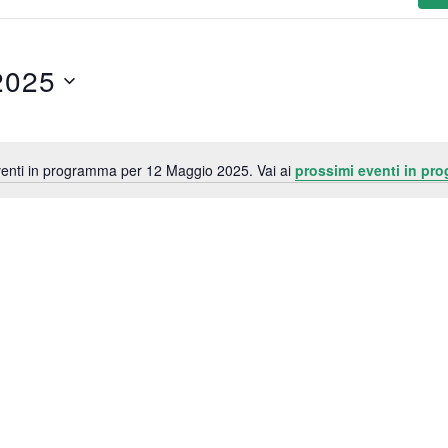
2025
enti in programma per 12 Maggio 2025. Vai ai
prossimi eventi in pr
N
o
t
i
c
e