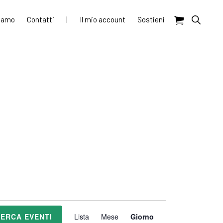
Show
siamo
Contatti
|
Il mio account
Sostieni
Search
E
ERCA EVENTI
Lista
Mese
Giorno
v