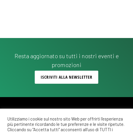
e
n
s
n
e
t
t
e
i
N
a
Resta aggiornato su tutti i nostri eventi e
v
promozioni
i
ISCRIVITI ALLA NEWSLETTER
g
a
z
i
Utilizziamo i cookie sul nostro sito Web per offrirti l'esperienza
o
più pertinente ricordando le tue preferenze e le visite ripetute.
Copyright © 2026 ·
Monochrome Pro
on
Genesis Framework
·
WordPress
·
Cliccando su "Accetta tutti" acconsenti all'uso di TUTTI i
Accedi