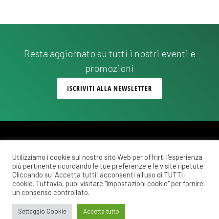
e
i
N
a
Resta aggiornato su tutti i nostri eventi e
v
promozioni
i
ISCRIVITI ALLA NEWSLETTER
g
a
z
i
Utilizziamo i cookie sul nostro sito Web per offrirti l'esperienza
o
più pertinente ricordando le tue preferenze e le visite ripetute.
Copyright © 2026 ·
Monochrome Pro
on
Genesis Framework
·
WordPress
·
Cliccando su "Accetta tutti" acconsenti all'uso di TUTTI i
n
Accedi
cookie. Tuttavia, puoi visitare "Impostazioni cookie" per fornire
un consenso controllato.
POLITICA DI RIMBORSO E RESO
COSTI DI SPEDIZIONE
e
PRIVACY POLICY
Settaggio Cookie
Accetta tutto