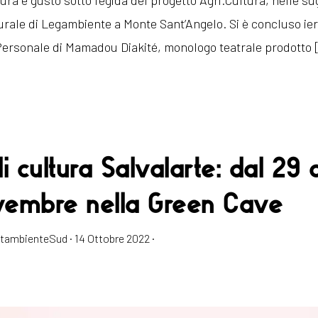
tura e gusto sotto l’egida del progetto Agri.Cultura, nelle su
urale di Legambiente a Monte Sant’Angelo. Si è concluso ier
ersonale di Mamadou Diakité, monologo teatrale prodotto 
i cultura Salvalarte: dal 29 
ovembre nella Green Cave
estambienteSud
·
14 Ottobre 2022
·