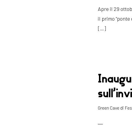
Apre il 29 otto
il primo “ponte
[…]
Inaugur
sull’inv
Green Cave di F