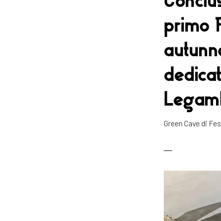
primo P
autunn
dedica
Legamb
Green Cave di F