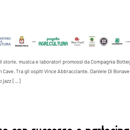
di storie, musica e laboratori promossi da Compagnia Botteg
n Cave. Tra gli ospiti Vince Abbracciante, Daniele Di Bonav
io jazz […]
o con successo e partecipaz