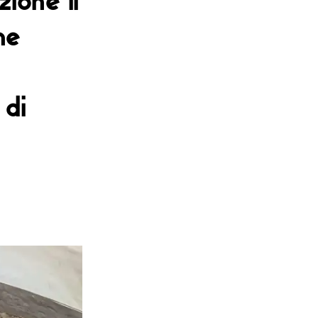
ne
 di