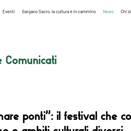
Eventi
Gargano Sacro, la cultura è in cammino
News
Chi 
 Comunicati
are ponti”: il festival che c
ne e ambiti culturali diversi