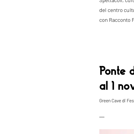
Spettacoli, cul
del centro cult
con Racconto P
Ponte d
al 1 n
Green Cave di F