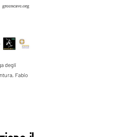
a degli
entura, Fabio
ione il