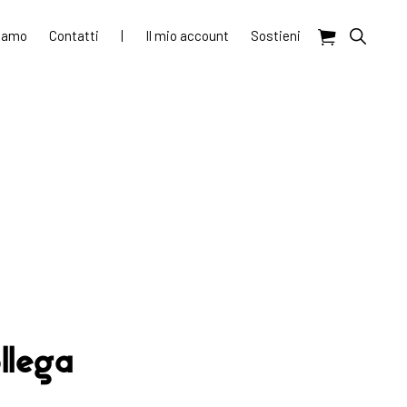
Show
siamo
Contatti
|
Il mio account
Sostieni
Search
ollega