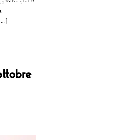
ggestive grotte
i,
[…]
ottobre