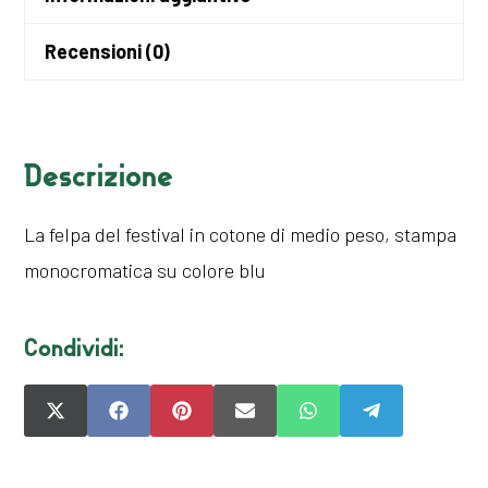
Recensioni (0)
Descrizione
La felpa del festival in cotone di medio peso, stampa
monocromatica su colore blu
Condividi:
SHARE
SHARE
SHARE
SHARE
SHARE
SHARE
ON
ON
ON
ON
ON
ON
X
FACEBOOK
PINTEREST
EMAIL
WHATSAPP
TELEGRAM
(TWITTER)