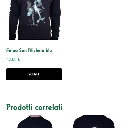
ha
più
varianti.
Le
opzioni
Felpa San Michele blu
possono
42,00
€
essere
scelte
SCEGLI
nella
pagina
del
Prodotti correlati
prodotto
Questo
Questo