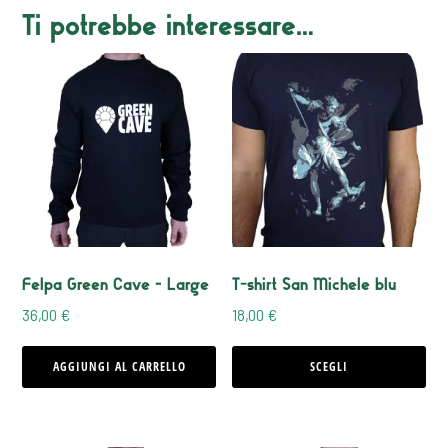
Ti potrebbe interessare…
Questo
prodotto
ha
più
varianti.
Le
opzioni
Felpa Green Cave – Large
T-shirt San Michele blu
possono
36,00
€
18,00
€
essere
scelte
AGGIUNGI AL CARRELLO
SCEGLI
nella
pagina