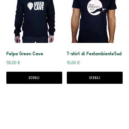
prodotto
prodotto
ha
ha
più
più
varianti.
varianti.
Le
Le
opzioni
opzioni
Felpa Green Cave
T-shirt di FestambienteSud
possono
possono
36,00
€
15,00
€
essere
essere
scelte
scelte
SCEGLI
SCEGLI
nella
nella
pagina
pagina
del
del
prodotto
prodotto