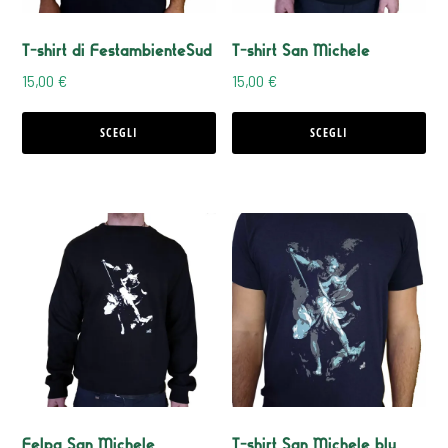
opzioni
opzioni
T-shirt di FestambienteSud
T-shirt San Michele
possono
possono
15,00
€
15,00
€
essere
essere
scelte
scelte
SCEGLI
SCEGLI
nella
nella
pagina
pagina
Questo
Questo
del
del
prodotto
prodotto
prodotto
prodotto
ha
ha
più
più
varianti.
varianti.
Le
Le
opzioni
opzioni
Felpa San Michele
T-shirt San Michele blu