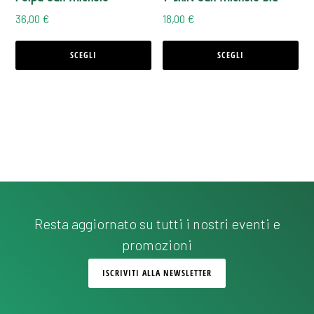
possono
possono
36,00
€
18,00
€
essere
essere
scelte
scelte
SCEGLI
SCEGLI
nella
nella
pagina
pagina
del
del
prodotto
prodotto
Resta aggiornato su tutti i nostri eventi e
promozioni
ISCRIVITI ALLA NEWSLETTER