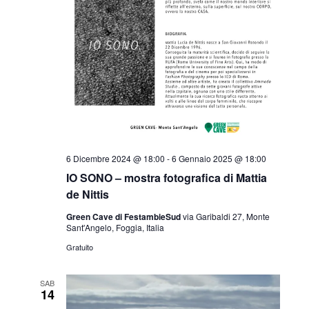
i
i
R
s
o
i
t
n
e
c
a
N
e
l
a
r
v
a
i
c
d
g
6 Dicembre 2024 @ 18:00
-
6 Gennaio 2025 @ 18:00
a
a
a
IO SONO – mostra fotografica di Mattia
t
e
de Nittis
z
a
v
i
Green Cave di FestambieSud
via Garibaldi 27, Monte
Sant'Angelo, Foggia, Italia
o
.
i
Gratuito
n
s
e
SAB
t
14