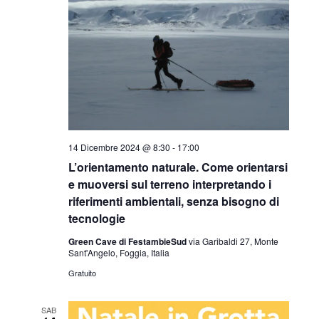
e
N
a
v
i
g
14 Dicembre 2024 @ 8:30
-
17:00
a
L’orientamento naturale. Come orientarsi
e muoversi sul terreno interpretando i
z
riferimenti ambientali, senza bisogno di
i
tecnologie
o
Green Cave di FestambieSud
via Garibaldi 27, Monte
Sant'Angelo, Foggia, Italia
n
Gratuito
e
SAB