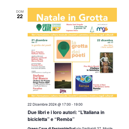
DOM
22
22 Dicembre 2024 @ 17:00
-
19:00
Due libri e i loro autori: “L’Italiana in
bicicletta” e “Remòa”
Green Cave di FestambieSud
via Garibaldi 27, Monte