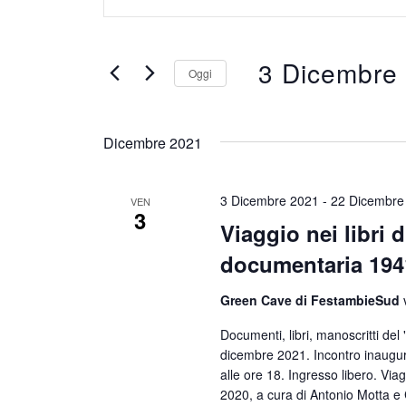
v
n
e
s
3 Dicembre
n
e
Oggi
t
r
S
i
i
Dicembre 2021
e
R
s
l
c
i
3 Dicembre 2021
-
22 Dicembre
e
VEN
3
i
Viaggio nei libri 
c
z
P
documentaria 194
e
i
a
o
r
Green Cave di FestambieSud
r
n
c
Documenti, libri, manoscritti de
o
a
dicembre 2021. Incontro inaugur
a
l
alle ore 18. Ingresso libero. Vi
l
e
2020, a cura di Antonio Motta e
a