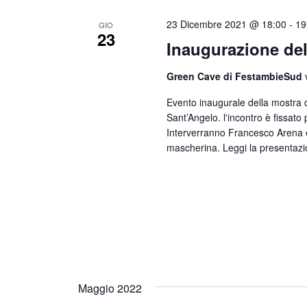
C
23 Dicembre 2021 @ 18:00
-
19
GIO
23
h
Inaugurazione del
i
Green Cave di FestambieSud
a
Evento inaugurale della mostra d
v
Sant’Angelo. l'incontro è fissato 
e
Interverranno Francesco Arena e
mascherina. Leggi la presentazi
.
Maggio 2022