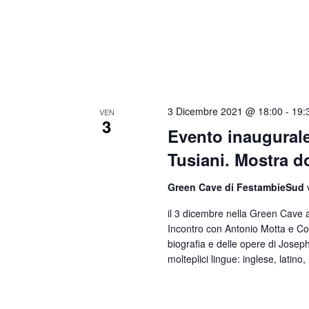
a
v
C
d
i
h
a
s
i
t
t
a
a
v
3 Dicembre 2021 @ 18:00
-
19:
e
VEN
.
3
Evento inaugurale
e
N
Tusiani. Mostra 
.
a
C
v
Green Cave di FestambieSud
e
i
il 3 dicembre nella Green Cave 
r
Incontro con Antonio Motta e Cos
g
biografia e delle opere di Joseph
c
molteplici lingue: inglese, latino
a
a
z
E