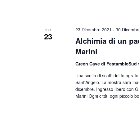
i
v
o
e
n
n
23 Dicembre 2021
-
30 Dicembr
GIO
t
23
e
Alchimia di un pa
i
Marini
p
Green Cave di FestambieSud
e
r
Una scelta di scatti del fotogra
Sant'Angelo. La mostra sarà inaug
P
dicembre. Ingresso libero con
a
Marini Ogni città, ogni piccolo b
r
o
l
a