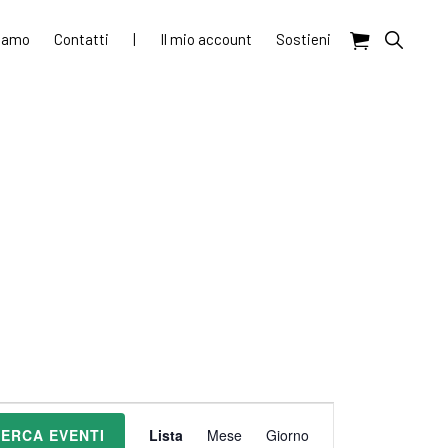
Show
siamo
Contatti
|
Il mio account
Sostieni
Search
E
ERCA EVENTI
Lista
Mese
Giorno
v