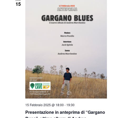
e
15
N
a
v
i
g
a
z
i
o
n
15 Febbraio 2025 @ 18:00
-
19:30
e
Presentazione in anteprima di “Gargano