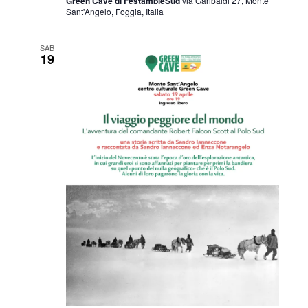
Green Cave di FestambieSud
via Garibaldi 27, Monte
Sant'Angelo, Foggia, Italia
SAB
19