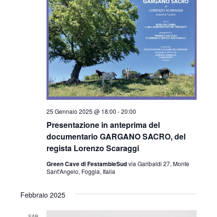
i
i
R
s
o
i
t
n
e
c
a
N
e
l
a
r
v
a
i
c
d
g
25 Gennaio 2025 @ 18:00
-
20:00
a
a
a
Presentazione in anteprima del
t
e
documentario GARGANO SACRO, del
z
regista Lorenzo Scaraggi
a
v
i
Green Cave di FestambieSud
via Garibaldi 27, Monte
o
.
i
Sant'Angelo, Foggia, Italia
n
s
e
Febbraio 2025
t
SAB