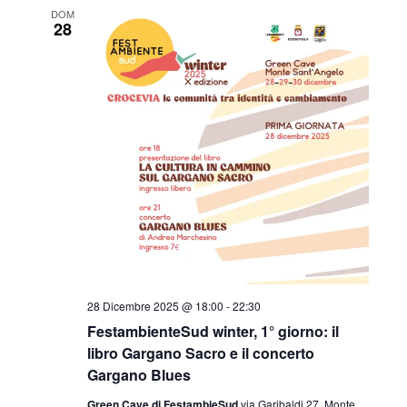
DOM
28
28 Dicembre 2025 @ 18:00
-
22:30
FestambienteSud winter, 1° giorno: il
libro Gargano Sacro e il concerto
Gargano Blues
Green Cave di FestambieSud
via Garibaldi 27, Monte